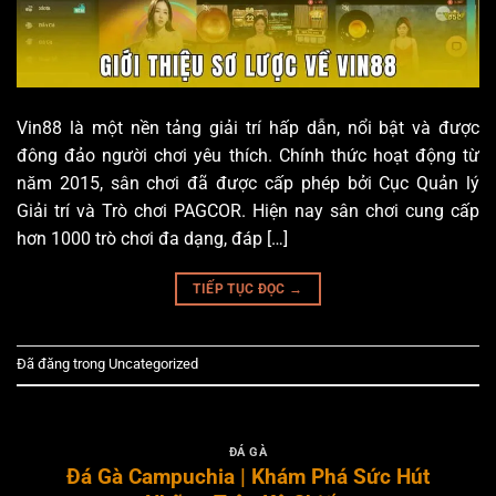
Vin88 là một nền tảng giải trí hấp dẫn, nổi bật và được
đông đảo người chơi yêu thích. Chính thức hoạt động từ
năm 2015, sân chơi đã được cấp phép bởi Cục Quản lý
Giải trí và Trò chơi PAGCOR. Hiện nay sân chơi cung cấp
hơn 1000 trò chơi đa dạng, đáp […]
TIẾP TỤC ĐỌC
→
Đã đăng trong
Uncategorized
ĐÁ GÀ
Đá Gà Campuchia | Khám Phá Sức Hút