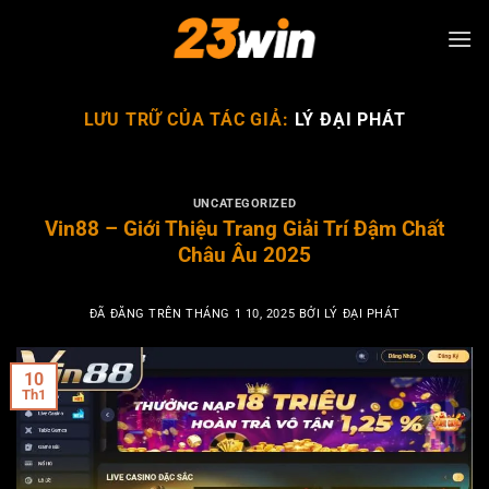
Chuyển
đến
nội
dung
LƯU TRỮ CỦA TÁC GIẢ:
LÝ ĐẠI PHÁT
UNCATEGORIZED
Vin88 – Giới Thiệu Trang Giải Trí Đậm Chất
Châu Âu 2025
ĐÃ ĐĂNG TRÊN
THÁNG 1 10, 2025
BỞI
LÝ ĐẠI PHÁT
10
Th1