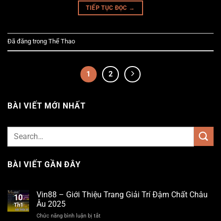
TIẾP TỤC ĐỌC
→
Đã đăng trong
Thể Thao
1
2
BÀI VIẾT MỚI NHẤT
BÀI VIẾT GẦN ĐÂY
Vin88 – Giới Thiệu Trang Giải Trí Đậm Chất Châu
10
Âu 2025
Th1
Chức năng bình luận bị tắt
ở