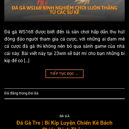
Đá gà WS168 được biết đến là sân chơi hấp dẫn thu hút
đông đảo người tham gia cá cược, với những ai đam mê
cá cược đá gà thì không nên bỏ qua sảnh game của nhà
cái này. Bài viết này tại 23win sẽ bật mí cho bạn những bí
kíp để có […]
TIẾP TỤC ĐỌC
→
Đã đăng trong
Đá Gà
ĐÁ GÀ
Đá Gà Tre | Bí Kíp Luyện Chiến Kê Bách