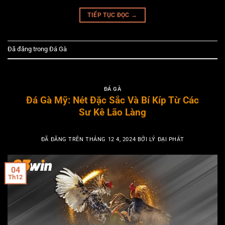
TIẾP TỤC ĐỌC
→
Đã đăng trong
Đá Gà
ĐÁ GÀ
Đá Gà Mỹ: Nét Đặc Sắc Và Bí Kíp Từ Các
Sư Kê Lão Làng
ĐÃ ĐĂNG TRÊN
THÁNG 12 4, 2024
BỞI
LÝ ĐẠI PHÁT
04
Th12